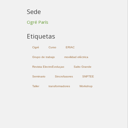
Sede
Cigré París
Etiquetas
Cigré
Curso
ERIAC
Grupo de trabajo
movilidad eléctrica
Revista ElectroEvoluçao
Salto Grande
Seminario
Sincrofasores
SNPTEE
Taller
transformadores
Workshop