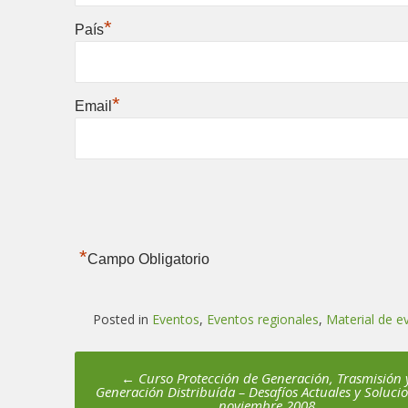
*
País
*
Email
*
Campo Obligatorio
Posted in
Eventos
,
Eventos regionales
,
Material de e
Post
←
Curso Protección de Generación, Trasmisión 
Generación Distribuída – Desafíos Actuales y Solucio
navigation
noviembre 2008