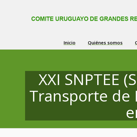
Inicio
Quiénes somos
Skip
to
content
XXI SNPTEE (
Transporte de 
e