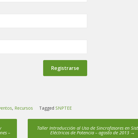
ventos
,
Recursos
Tagged
SNPTEE
y
Taller Introducción al Uso de Sincrofasores en Si
nes –
Eléctricos de Potencia – agosto de 2013
→